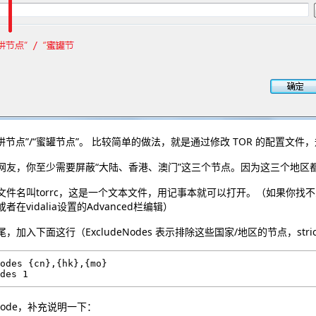
阱节点”/“蜜罐节点”。 比较简单的做法，就是通过修改 TOR 的配置文
网友，你至少需要屏蔽“大陆、香港、澳门”这三个节点。因为这三个地区
文件名叫torrc，这是一个文本文件，用记事本就可以打开。（如果你找不到
在vidalia设置的Advanced栏编辑）
，加入下面这行（ExcludeNodes 表示排除这些国家/地区的节点，stri
odes {cn},{hk},{mo}

ctnode，补充说明一下：