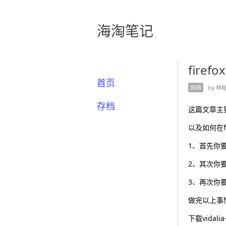
海淘笔记
firef
首页
网络
by 神秘人
存档
这篇文章主要
以及如何在fi
1、首先你要V
2、其次你要装
3、再次你要装f
做完以上事
下载vidalia-