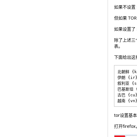
如果不设置 s
但如果 T
如果设置了 
除了上述三
表。
下面给出这些
北朝鲜 {kp
伊朗 {ir}
叙利亚 {sy
巴基斯坦 {
古巴 {cu}
tor设置基本
打开firef