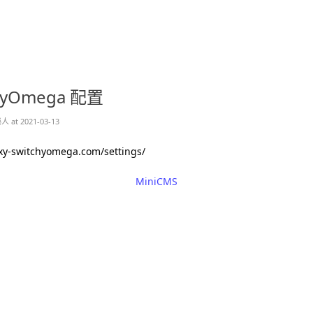
hyOmega 配置
 at 2021-03-13
oxy-switchyomega.com/settings/
MiniCMS