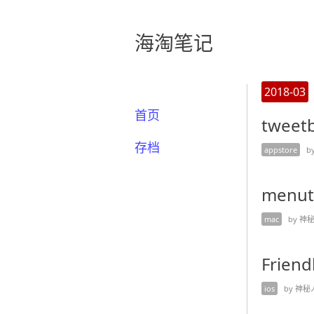
海淘笔记
2018-03
首页
tweetb
存档
appstore
by
menut
mac
by 神秘人
Friend
ios
by 神秘人 