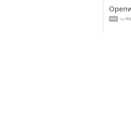
Ope
网络
by 神秘人